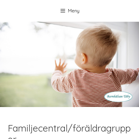
Hoppa
till
Meny
innehåll
Familjecentral/föräldragrupp